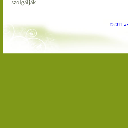
szolgálják.
©2011 ww