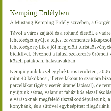
Kemping Erdélyben
A Mustang Kemping Erdély szívében, a Görgényi
Távol a város zajától és a rohanó élettől, e vadr
lehetőséget nyújt a teljes, zavarmentes kikapcso
lehetősége nyílik a jól megjelölt turistaösvény
biciklivel, élvezheti a falusi szekerezés örömeit
közeli patakban, halastavakban.
Kempingünk közel egyhektáros területen, 2006 
mint 40 lakókocsi, illetve lakóautó számára bizt
parcellákat (igény esetén áramellátással), de ter
nyújtunk sátras, valamint faházikós elszállásolá
elvárásoknak megfelelő tisztálkodóépületünk, a h
konyhánk, és a sütővel egybeépített filegórián